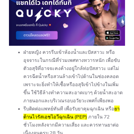
ฝ่ายหญิง ควรรีบเข้าห้องน้ำและปัสสาวะ หรือ
อุจจาระในกรณีที่ร่วมเพศทางทวารหนัก เพื่อขับ
ตัวอสุจิที่อาจจะคงค้างอยู่ใกล้ท่อปัสสาวะ แต่ไม่
ควรฉีดน้ำหรือสวนล้างเข้าไปด้านในช่องคลอด
เพราะจะยิ่งทำให้เชื้อหรืออสุจิเข้าไปข้างในเพิ่ม
ขึ้น ใช้วิธีล้างทำความสะอาดเบาๆ ด้วยน้ำสะอาด
ภายนอกและบริเวณรอบอวัยวะเพศก็เพียงพอ
รีบติดต่อแพทย์ทันที เพื่อรับยาคุมฉุกเฉิน หรือ
ยา
ต้านไวรัสเอชไอวีฉุกเฉิน (PEP)
ภายใน 72
ชั่วโมงหลังจากมีความเสี่ยง และควรทานยาต่อ
เนื่องจนครบ 28 วัน