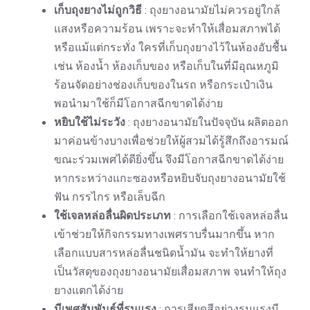
เก็บถุงยางไม่ถูกวิธี
: ถุงยางอนามัยไม่ควรอยู่ใกล้
แสงหรือความร้อน เพราะจะทำให้เสื่อมสภาพได้
หรือแม้แต่กระทั่ง ใครที่เก็บถุงยางไว้ในห้องอับชื้น
เช่น ห้องน้ำ ห้องเก็บของ หรือเก็บในที่มีอุณหภูมิ
ร้อนจัดอย่างช่องเก็บของในรถ หรือกระเป๋าเงิน
พอนำมาใช้ก็มีโอกาสฉีกขาดได้ง่าย
หยิบใช้ไม่ระวัง
: ถุงยางอนามัยในปัจจุบัน ผลิตออก
มาค่อนข้างบางเพื่อช่วยให้ผู้สวมได้รู้สึกถึงอารมณ์
ขณะร่วมเพศได้ดียิ่งขึ้น จึงมีโอกาสฉีกขาดได้ง่าย
หากระหว่างแกะซองหรือหยิบจับถุงยางอนามัยใช้
ฟัน กรรไกร หรือเล็บฉีก
ใช้เจลหล่อลื่นผิดประเภท
: การเลือกใช้เจลหล่อลื่น
เข้าช่วยให้กิจกรรมทางเพศราบรื่นมากขึ้น หาก
เลือกแบบสารหล่อลื่นชนิดน้ำมัน จะทำให้ยางที่
เป็นวัสดุของถุงยางอนามัยเสื่อมสภาพ จนทำให้ถุง
ยางแตกได้ง่าย
มีเพศสัมพันธ์ที่รุนแรง
: การเสียดสีอย่างรุนแรงมี