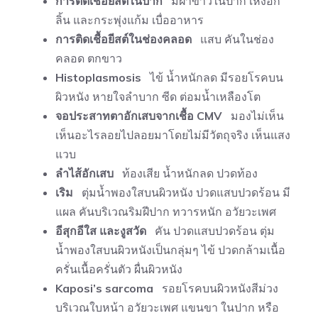
การติดเชื้อยีสต์ในปาก
มีฝ้าขาวในปาก เหงือก
ลิ้น และกระพุ่งแก้ม เบื่ออาหาร
การติดเชื้อยีสต์ในช่องคลอด
แสบ คันในช่อง
คลอด ตกขาว
Histoplasmosis
ไข้ น้ำหนักลด มีรอยโรคบน
ผิวหนัง หายใจลำบาก ซีด ต่อมน้ำเหลืองโต
จอประสาทตาอักเสบจากเชื้อ CMV
มองไม่เห็น
เห็นอะไรลอยไปลอยมาโดยไม่มีวัตถุจริง เห็นแสง
แวบ
ลำไส้อักเสบ
ท้องเสีย น้ำหนักลด ปวดท้อง
เริม
ตุ่มน้ำพองใสบนผิวหนัง ปวดแสบปวดร้อน มี
แผล คันบริเวณริมฝีปาก ทวารหนัก อวัยวะเพศ
อีสุกอีใส และงูสวัด
คัน ปวดแสบปวดร้อน ตุ่ม
น้ำพองใสบนผิวหนังเป็นกลุ่มๆ ไข้ ปวดกล้ามเนื้อ
ครั่นเนื้อครั่นตัว ผื่นผิวหนัง
Kaposi’s sarcoma
รอยโรคบนผิวหนังสีม่วง
บริเวณใบหน้า อวัยวะเพศ แขนขา ในปาก หรือ