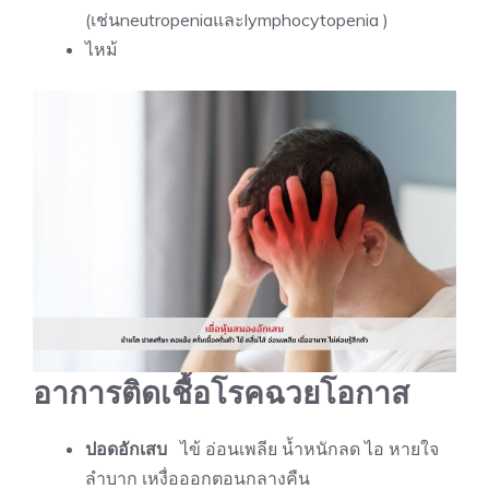
(เช่นneutropeniaและlymphocytopenia )
ไหม้
อาการติดเชื้อโรคฉวยโอกาส
ปอดอักเสบ
ไข้ อ่อนเพลีย น้ำหนักลด ไอ หายใจ
ลำบาก เหงื่อออกตอนกลางคืน