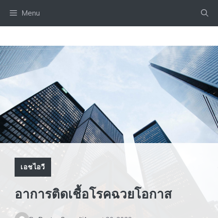
Skip
Menu
to
content
เอชไอวี
อาการติดเชื้อโรคฉวยโอกาส