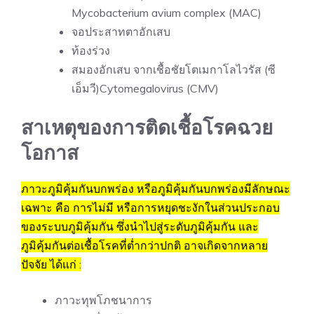
Mycobacterium avium complex (MAC)
จอประสาทตาอักเสบ
ท้องร่วง
สมองอักเสบ จากเชื้อชัยโตเมกาโลไวรัส (ซี
เอ็มวี)Cytomegalovirus (CMV)
สาเหตุของการติดเชื้อโรคฉวย
โอกาส
ภาวะภูมิคุ้มกันบกพร่อง หรือภูมิคุ้มกันบกพร่องมีลักษณะ
เฉพาะ คือ การไม่มี หรือการหยุดชะงักในส่วนประกอบ
ของระบบภูมิคุ้มกัน ซึ่งนำไปสู่ระดับภูมิคุ้มกัน และ
ภูมิคุ้มกันต่อเชื้อโรคที่ต่ำกว่าปกติ อาจเกิดจากหลาย
ปัจจัย ได้แก่ :
ภาวะทุพโภชนาการ