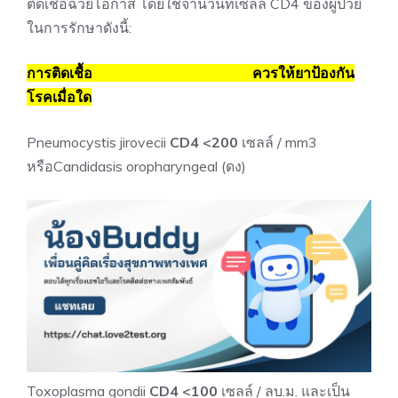
ติดเชื้อฉวยโอกาส โดยใช้จำนวนทีเซลล์ CD4 ของผู้ป่วย
ในการรักษาดังนี้:
การติดเชื้อ ควรให้ยาป้องกัน
โรคเมื่อใด
Pneumocystis jirovecii
CD4 <200
เซลล์ / mm3
หรือCandidasis oropharyngeal (ดง)
Toxoplasma gondii
CD4 <100
เซลล์ / ลบ.ม. และเป็น