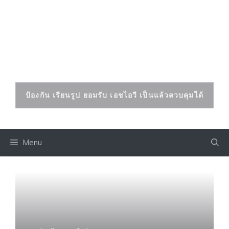
Skip
to
เอดส์ เอชไอวี
content
ป้องกันและรักษาได้
ป้องกัน เรียนรูป ยอมรับ เอชไอวี เป็นแล้วควบคุมได้
Menu