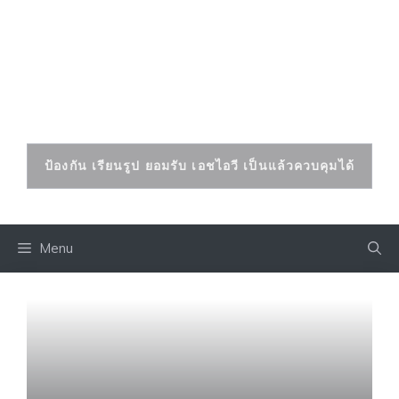
Skip
to
เอดส์ เอชไอวี
content
ป้องกันและรักษาได้
ป้องกัน เรียนรูป ยอมรับ เอชไอวี เป็นแล้วควบคุมได้
Menu