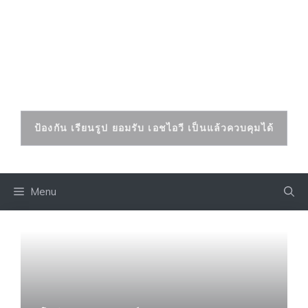
Skip
to
เอดส์ เอชไอวี
content
ป้องกันและรักษาได้
ป้องกัน เรียนรูป ยอมรับ เอชไอวี เป็นแล้วควบคุมได้
Menu