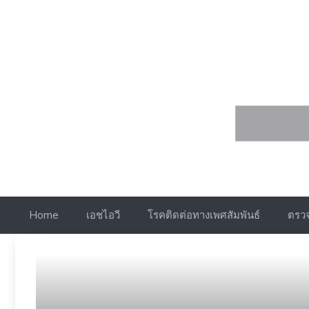
Skip
to
content
เอดส์
Home
เอชไอวี
โรคติดต่อทางเพศสัมพันธ์
ตรวจ