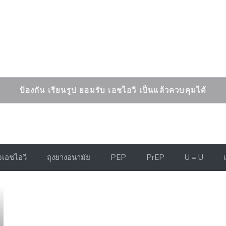
 เอชไอวี ป้องกันและรั
ป้องกัน เรียนรูป ยอมรับ เอชไอวี เป็นแล้วควบคุมได้
เอชไอวี
ถุงยางอนามัย
PEP
PrEP
U = U