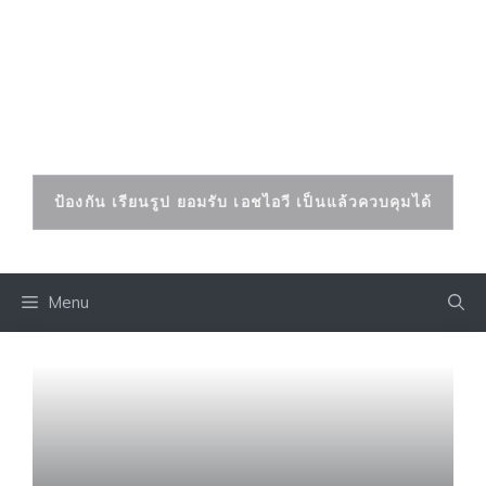
Skip
to
เอดส์ เอชไอวี
content
ป้องกันและรักษาได้
ป้องกัน เรียนรูป ยอมรับ เอชไอวี เป็นแล้วควบคุมได้
Menu