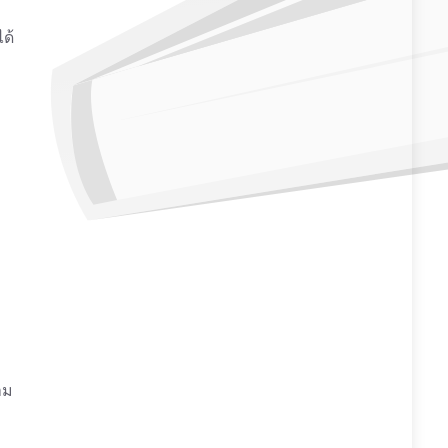
ได้
าม