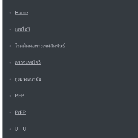
Home
เอชไอวี
โรคติดต่อทางเพศสัมพันธ์
ตรวจเอชไอวี
ถุงยางอนามัย
PEP
PrEP
U = U