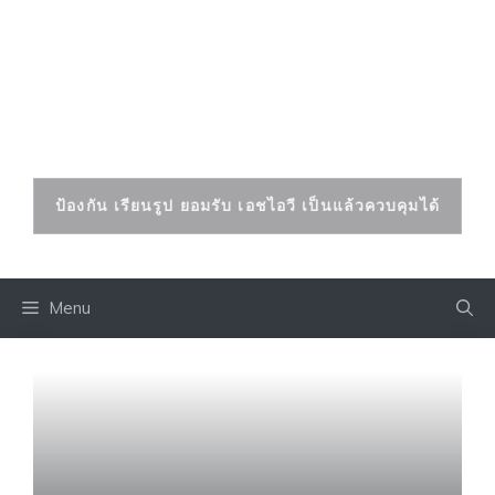
Skip
to
เอดส์ เอชไอวี
content
ป้องกันและรักษาได้
ป้องกัน เรียนรูป ยอมรับ เอชไอวี เป็นแล้วควบคุมได้
Menu