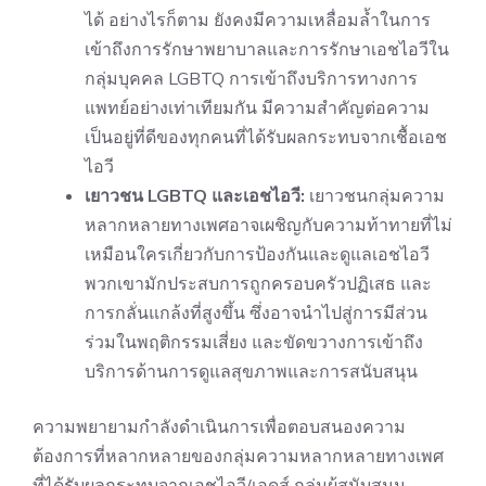
ได้ อย่างไรก็ตาม ยังคงมีความเหลื่อมล้ำในการ
เข้าถึงการรักษาพยาบาลและการรักษาเอชไอวีใน
กลุ่มบุคคล LGBTQ การเข้าถึงบริการทางการ
แพทย์อย่างเท่าเทียมกัน มีความสำคัญต่อความ
เป็นอยู่ที่ดีของทุกคนที่ได้รับผลกระทบจากเชื้อเอช
ไอวี
เยาวชน LGBTQ และเอชไอวี:
เยาวชนกลุ่มความ
หลากหลายทางเพศอาจเผชิญกับความท้าทายที่ไม่
เหมือนใครเกี่ยวกับการป้องกันและดูแลเอชไอวี
พวกเขามักประสบการถูกครอบครัวปฏิเสธ และ
การกลั่นแกล้งที่สูงขึ้น ซึ่งอาจนำไปสู่การมีส่วน
ร่วมในพฤติกรรมเสี่ยง และขัดขวางการเข้าถึง
บริการด้านการดูแลสุขภาพและการสนับสนุน
ความพยายามกำลังดำเนินการเพื่อตอบสนองความ
ต้องการที่หลากหลายของกลุ่มความหลากหลายทางเพศ
ที่ได้รับผลกระทบจากเอชไอวี/เอดส์ กลุ่มผู้สนับสนุน