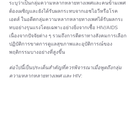
ระบุว่าเป็นกลุ่มความหลากหลายทางเพศและคนข้ามเพศ
ต้องเผชิญและยังได้รับผลกระทบจากเอชไอวีหรือโรค
เอดส์ ในอดีตกลุ่มความหลากหลายทางเพศได้รับผลกระ
ทบอย่างรุนแรงโดยเฉพาะอย่างยิ่งจากเชื้อ HIV/AIDS
เนื่องจากปัจจัยต่าง ๆ รวมถึงการตีตราทางสังคมการเลือก
ปฏิบัติการขาดการดูแลสุขภาพและอุบัติการณ์ของ
พฤติกรรมบางอย่างที่สูงขึ้น
ต่อไปนี้เป็นประเด็นสำคัญที่ควรพิจารณาเมื่อพูดถึงกลุ่ม
ความหลากหลายทางเพศ และ HIV: