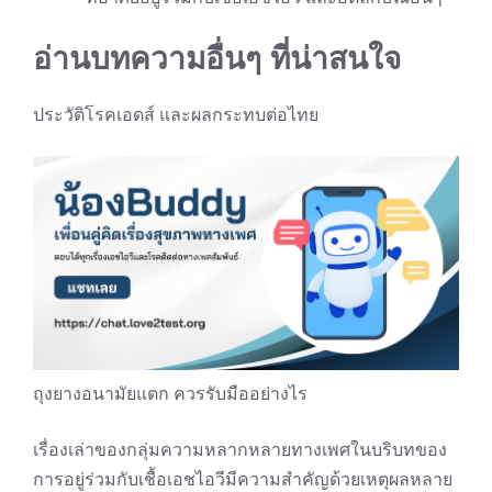
อ่านบทความอื่นๆ ที่น่าสนใจ
ประวัติโรคเอดส์ และผลกระทบต่อไทย
ถุงยางอนามัยแตก ควรรับมืออย่างไร
เรื่องเล่าของกลุ่มความหลากหลายทางเพศในบริบทของ
การอยู่ร่วมกับเชื้อเอชไอวีมีความสำคัญด้วยเหตุผลหลาย