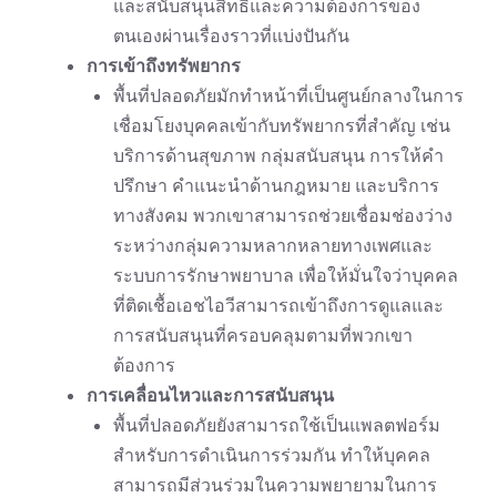
และสนับสนุนสิทธิและความต้องการของ
ตนเองผ่านเรื่องราวที่แบ่งปันกัน
การเข้าถึงทรัพยากร
พื้นที่ปลอดภัยมักทำหน้าที่เป็นศูนย์กลางในการ
เชื่อมโยงบุคคลเข้ากับทรัพยากรที่สำคัญ เช่น
บริการด้านสุขภาพ กลุ่มสนับสนุน การให้คำ
ปรึกษา คำแนะนำด้านกฎหมาย และบริการ
ทางสังคม พวกเขาสามารถช่วยเชื่อมช่องว่าง
ระหว่างกลุ่มความหลากหลายทางเพศและ
ระบบการรักษาพยาบาล เพื่อให้มั่นใจว่าบุคคล
ที่ติดเชื้อเอชไอวีสามารถเข้าถึงการดูแลและ
การสนับสนุนที่ครอบคลุมตามที่พวกเขา
ต้องการ
การเคลื่อนไหวและการสนับสนุน
พื้นที่ปลอดภัยยังสามารถใช้เป็นแพลตฟอร์ม
สำหรับการดำเนินการร่วมกัน ทำให้บุคคล
สามารถมีส่วนร่วมในความพยายามในการ