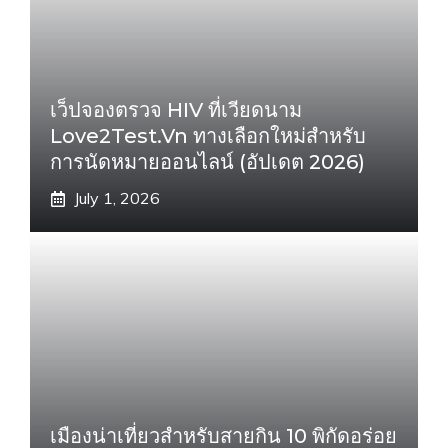
เว็ปจองตรวจ HIV ที่เวียดนาม
Love2Test.vn ทางเลือกใหม่สำหรับ
การนัดหมายออนไลน์ (อัปเดต 2026)
July 1, 2026
เมืองน่าเที่ยวสำหรับสายกิน 10 พิกัดอร่อย