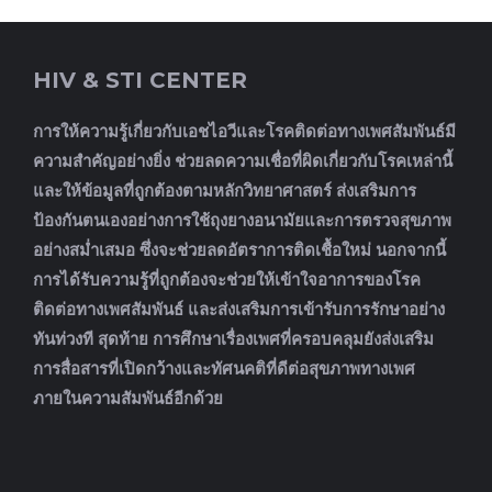
HIV & STI CENTER
การให้ความรู้เกี่ยวกับเอชไอวีและโรคติดต่อทางเพศสัมพันธ์มี
ความสำคัญอย่างยิ่ง ช่วยลดความเชื่อที่ผิดเกี่ยวกับโรคเหล่านี้
และให้ข้อมูลที่ถูกต้องตามหลักวิทยาศาสตร์ ส่งเสริมการ
ป้องกันตนเองอย่างการใช้ถุงยางอนามัยและการตรวจสุขภาพ
อย่างสม่ำเสมอ ซึ่งจะช่วยลดอัตราการติดเชื้อใหม่ นอกจากนี้
การได้รับความรู้ที่ถูกต้องจะช่วยให้เข้าใจอาการของโรค
ติดต่อทางเพศสัมพันธ์ และส่งเสริมการเข้ารับการรักษาอย่าง
ทันท่วงที สุดท้าย การศึกษาเรื่องเพศที่ครอบคลุมยังส่งเสริม
การสื่อสารที่เปิดกว้างและทัศนคติที่ดีต่อสุขภาพทางเพศ
ภายในความสัมพันธ์อีกด้วย