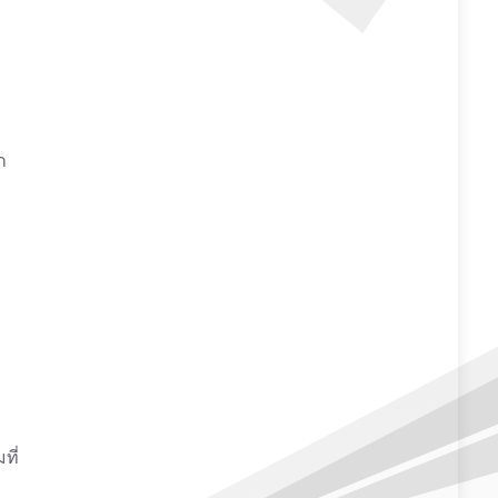
ก
ง
ที่