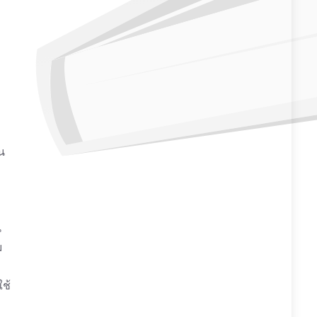
น
น
ม
ช้