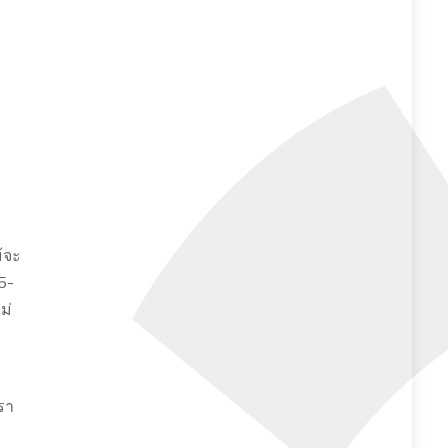
้จะ
5-
ม่
รา