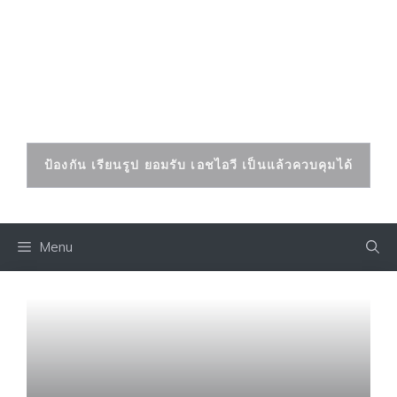
Skip
to
เอดส์ เอชไอวี
content
ป้องกันและรักษาได้
ป้องกัน เรียนรูป ยอมรับ เอชไอวี เป็นแล้วควบคุมได้
Menu