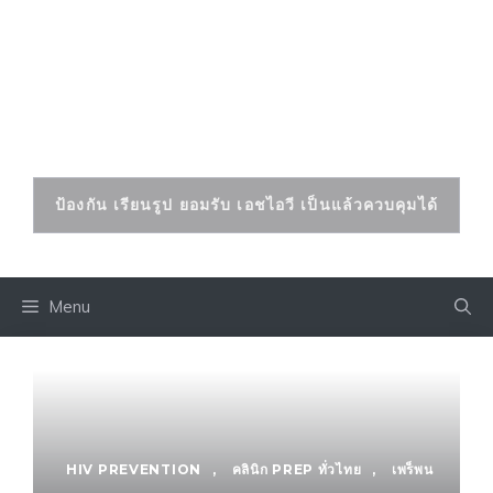
Skip
to
เอดส์ เอชไอวี
content
ป้องกันและรักษาได้
ป้องกัน เรียนรูป ยอมรับ เอชไอวี เป็นแล้วควบคุมได้
Menu
HIV PREVENTION
,
คลินิก PREP ทั่วไทย
,
เพร็พน