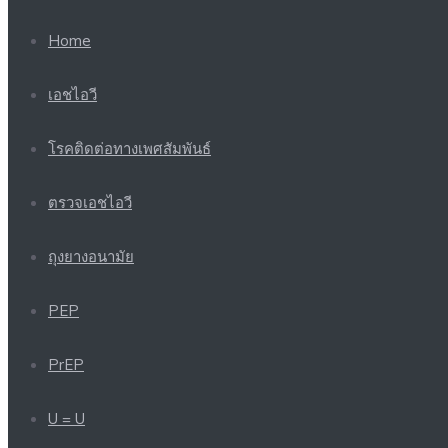
Home
เอชไอวี
โรคติดต่อทางเพศสัมพันธ์
ตรวจเอชไอวี
ถุงยางอนามัย
PEP
PrEP
U = U