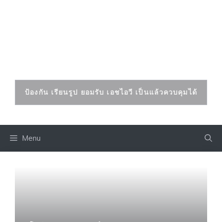
Skip
to
เอดส์ เอชไอวี
content
ป้องกันและรักษาได้
ป้องกัน เรียนรูป ยอมรับ เอชไอวี เป็นแล้วควบคุมได้
Menu