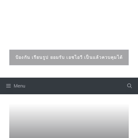
Skip
to
เอดส์ เอชไอวี
content
ป้องกันและรักษาได้
ป้องกัน เรียนรูป ยอมรับ เอชไอวี เป็นแล้วควบคุมได้
Menu