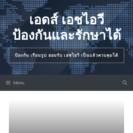
Skip
to
เอดส์ เอชไอวี
content
ป้องกันและรักษาได้
ป้องกัน เรียนรูป ยอมรับ เอชไอวี เป็นแล้วควบคุมได้
Menu