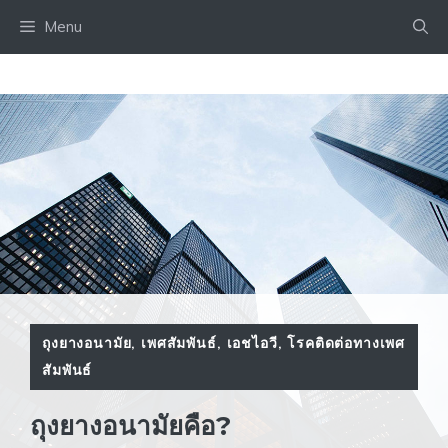
Skip
Menu
to
content
ถุงยางอนามัย
,
เพศสัมพันธ์
,
เอชไอวี
,
โรคติดต่อทางเพศ
สัมพันธ์
ถุงยางอนามัยคือ?