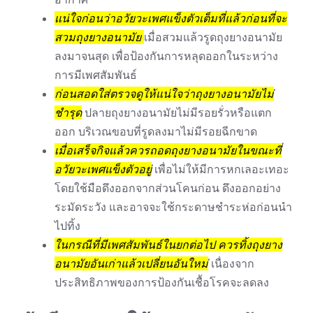
แน่ใจก่อนว่าอวัยวะเพศแข็งตัวเต็มที่แล้วก่อนที่จะ
สวมถุงยางอนามัย
เมื่อสวมแล้วรูดถุงยางอนามัย
ลงมาจนสุด เพื่อป้องกันการหลุดออกในระหว่าง
การมีเพศสัมพันธ์
ก่อนสอดใส่ตรวจดูให้แน่ใจว่าถุงยางอนามัยไม่
ชำรุด
ปลายถุงยางอนามัยไม่มีรอยรั่วหรือแตก
ออก บริเวณขอบที่รูดลงมาไม่มีรอยฉีกขาด
เมื่อเสร็จกิจแล้วควรถอดถุงยางอนามัยในขณะที่
อวัยวะเพศแข็งตัวอยู่
เพื่อไม่ให้มีการหกเลอะเทอะ
โดยใช้มือดึงออกจากส่วนโคนก่อน ดึงออกอย่าง
ระมัดระวัง และอาจจะใช้กระดาษชำระห่อก่อนนำ
ไปทิ้ง
ในกรณีที่มีเพศสัมพันธ์ในยกต่อไป ควรทิ้งถุงยาง
อนามัยอันเก่าแล้วเปลี่ยนอันใหม่
เนื่องจาก
ประสิทธิภาพของการป้องกันเชื้อโรคจะลดลง