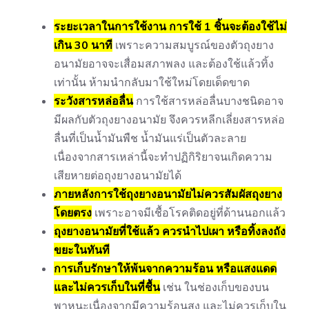
ระยะเวลาในการใช้งาน การใช้ 1 ชิ้นจะต้องใช้ไม่
เกิน 30 นาที
เพราะความสมบูรณ์ของตัวถุงยาง
อนามัยอาจจะเสื่อมสภาพลง และต้องใช้แล้วทิ้ง
เท่านั้น ห้ามนำกลับมาใช้ใหม่โดยเด็ดขาด
ระวังสารหล่อลื่น
การใช้สารหล่อลื่นบางชนิดอาจ
มีผลกับตัวถุงยางอนามัย จึงควรหลีกเลี่ยงสารหล่อ
ลื่นที่เป็นน้ำมันพืช น้ำมันแร่เป็นตัวละลาย
เนื่องจากสารเหล่านี้จะทำปฏิกิริยาจนเกิดความ
เสียหายต่อถุงยางอนามัยได้
ภายหลังการใช้ถุงยางอนามัยไม่ควรสัมผัสถุงยาง
โดยตรง
เพราะอาจมีเชื้อโรคติดอยู่ที่ด้านนอกแล้ว
ถุงยางอนามัยที่ใช้แล้ว ควรนำไปเผา หรือทิ้งลงถัง
ขยะในทันที
การเก็บรักษาให้พ้นจากความร้อน หรือแสงแดด
และไม่ควรเก็บในที่ชื้น
เช่น ในช่องเก็บของบน
พาหนะเนื่องจากมีความร้อนสูง และไม่ควรเก็บใน