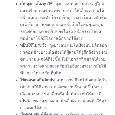
เก็บถุงยางไม่ถูกวิธี
: ถุงยางอนามัยไม่ควรอยู่ใกล้
แสงหรือความร้อน เพราะจะทำให้เสื่อมสภาพได้
หรือแม้แต่กระทั่ง ใครที่เก็บถุงยางไว้ในห้องอับชื้น
เช่น ห้องน้ำ ห้องเก็บของ หรือเก็บในที่มีอุณหภูมิ
ร้อนจัดอย่างช่องเก็บของในรถ หรือกระเป๋าเงิน
พอนำมาใช้ก็มีโอกาสฉีกขาดได้ง่าย
หยิบใช้ไม่ระวัง
: ถุงยางอนามัยในปัจจุบัน ผลิตออก
มาค่อนข้างบางเพื่อช่วยให้ผู้สวมได้รู้สึกถึงอารมณ์
ขณะร่วมเพศได้ดียิ่งขึ้น จึงมีโอกาสฉีกขาดได้ง่าย
หากระหว่างแกะซองหรือหยิบจับถุงยางอนามัยใช้
ฟัน กรรไกร หรือเล็บฉีก
ใช้เจลหล่อลื่นผิดประเภท
: การเลือกใช้เจลหล่อลื่น
เข้าช่วยให้กิจกรรมทางเพศราบรื่นมากขึ้น หาก
เลือกแบบสารหล่อลื่นชนิดน้ำมัน จะทำให้ยางที่
เป็นวัสดุของถุงยางอนามัยเสื่อมสภาพ จนทำให้ถุง
ยางแตกได้ง่าย
มีเพศสัมพันธ์ที่รุนแรง
: การเสียดสีอย่างรุนแรงมี