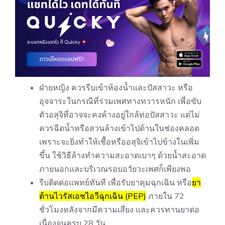
ฝ่ายหญิง ควรรีบเข้าห้องน้ำและปัสสาวะ หรือ
อุจจาระในกรณีที่ร่วมเพศทางทวารหนัก เพื่อขับ
ตัวอสุจิที่อาจจะคงค้างอยู่ใกล้ท่อปัสสาวะ แต่ไม่
ควรฉีดน้ำหรือสวนล้างเข้าไปด้านในช่องคลอด
เพราะจะยิ่งทำให้เชื้อหรืออสุจิเข้าไปข้างในเพิ่ม
ขึ้น ใช้วิธีล้างทำความสะอาดเบาๆ ด้วยน้ำสะอาด
ภายนอกและบริเวณรอบอวัยวะเพศก็เพียงพอ
รีบติดต่อแพทย์ทันที เพื่อรับยาคุมฉุกเฉิน หรือ
ยา
ต้านไวรัสเอชไอวีฉุกเฉิน (PEP)
ภายใน 72
ชั่วโมงหลังจากมีความเสี่ยง และควรทานยาต่อ
เนื่องจนครบ 28 วัน