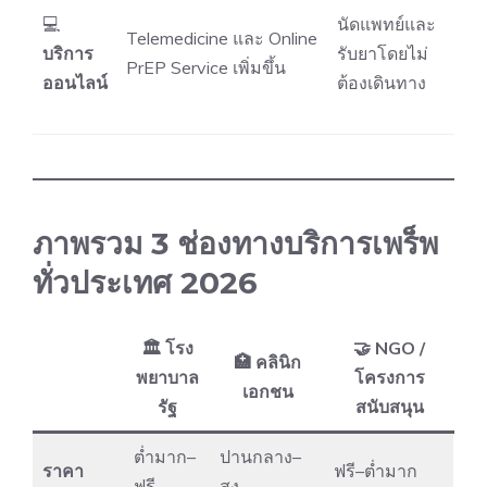
💻
นัดแพทย์และ
Telemedicine และ Online
บริการ
รับยาโดยไม่
PrEP Service เพิ่มขึ้น
ออนไลน์
ต้องเดินทาง
ภาพรวม 3 ช่องทางบริการเพร็พ
ทั่วประเทศ 2026
🏛 โรง
🤝 NGO /
🏥 คลินิก
พยาบาล
โครงการ
เอกชน
รัฐ
สนับสนุน
ต่ำมาก–
ปานกลาง–
ราคา
ฟรี–ต่ำมาก
ฟรี
สูง