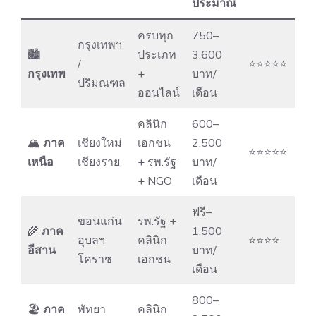
ประมาณ
ครบทุก
750–
กรุงเทพฯ
🏙
ประเภท
3,600
/
⭐⭐⭐⭐⭐
กรุงเทพ
+
บาท/
ปริมณฑล
ออนไลน์
เดือน
คลินิก
600–
🏔
ภาค
เชียงใหม่
เอกชน
2,500
⭐⭐⭐⭐⭐
เหนือ
เชียงราย
+ รพ.รัฐ
บาท/
+ NGO
เดือน
ฟรี–
ขอนแก่น
รพ.รัฐ +
🌾
ภาค
1,500
อุบลฯ
คลินิก
⭐⭐⭐⭐
อีสาน
บาท/
โคราช
เอกชน
เดือน
800–
🏖
ภาค
พัทยา
คลินิก