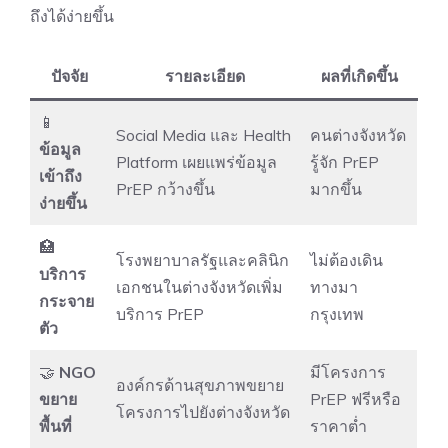
ถึงได้ง่ายขึ้น
ปัจจัย
รายละเอียด
ผลที่เกิดขึ้น
📱
Social Media และ Health
คนต่างจังหวัด
ข้อมูล
Platform เผยแพร่ข้อมูล
รู้จัก PrEP
เข้าถึง
PrEP กว้างขึ้น
มากขึ้น
ง่ายขึ้น
🏥
โรงพยาบาลรัฐและคลินิก
ไม่ต้องเดิน
บริการ
เอกชนในต่างจังหวัดเพิ่ม
ทางมา
กระจาย
บริการ PrEP
กรุงเทพ
ตัว
🤝
NGO
มีโครงการ
องค์กรด้านสุขภาพขยาย
ขยาย
PrEP ฟรีหรือ
โครงการไปยังต่างจังหวัด
พื้นที่
ราคาต่ำ