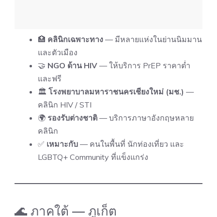
🏥
คลินิกเฉพาะทาง
— มีหลายแห่งในย่านนิมมาน
และตัวเมือง
🤝
NGO ด้าน HIV
— ให้บริการ PrEP ราคาต่ำ
และฟรี
🏛
โรงพยาบาลมหาราชนครเชียงใหม่ (มช.)
—
คลินิก HIV / STI
🌍
รองรับต่างชาติ
— บริการภาษาอังกฤษหลาย
คลินิก
✅
เหมาะกับ
— คนในพื้นที่ นักท่องเที่ยว และ
LGBTQ+ Community ที่แข็งแกร่ง
🌊 ภาคใต้ — ภูเก็ต