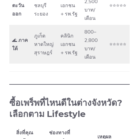
2,500
ตะวัน
ชลบุรี
เอกชน
⭐⭐⭐⭐⭐
บาท/
ออก
ระยอง
+ รพ.รัฐ
เดือน
800–
ภูเก็ต
คลินิก
🌊
ภาค
2,800
หาดใหญ่
เอกชน
⭐⭐⭐⭐⭐
ใต้
บาท/
สุราษฎร์
+ รพ.รัฐ
เดือน
ซื้อเพร็พที่ไหนดีในต่างจังหวัด?
เลือกตาม Lifestyle
สิ่งที่คุณ
ช่องทางที่
เหตุผล