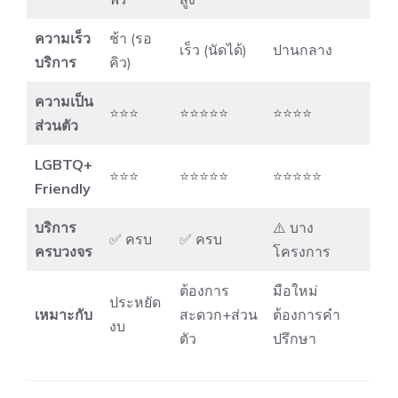
ความเร็ว
ช้า (รอ
เร็ว (นัดได้)
ปานกลาง
บริการ
คิว)
ความเป็น
⭐⭐⭐
⭐⭐⭐⭐⭐
⭐⭐⭐⭐
ส่วนตัว
LGBTQ+
⭐⭐⭐
⭐⭐⭐⭐⭐
⭐⭐⭐⭐⭐
Friendly
บริการ
⚠️ บาง
✅ ครบ
✅ ครบ
ครบวงจร
โครงการ
ต้องการ
มือใหม่
ประหยัด
เหมาะกับ
สะดวก+ส่วน
ต้องการคำ
งบ
ตัว
ปรึกษา