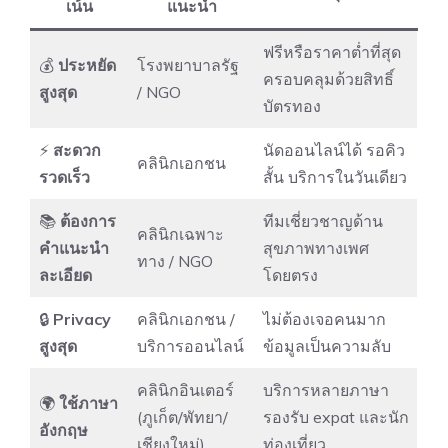
เน้น
แนะนำ
ฟรีหรือราคาต่ำที่สุด
💰
ประหยัด
โรงพยาบาลรัฐ
ครอบคลุมด้วยสิทธิ์
สูงสุด
/ NGO
บัตรทอง
⚡
สะดวก
นัดออนไลน์ได้ รอคิว
คลินิกเอกชน
รวดเร็ว
สั้น บริการในวันเดียว
📚
ต้องการ
ทีมเชี่ยวชาญด้าน
คลินิกเฉพาะ
คำแนะนำ
สุขภาพทางเพศ
ทาง / NGO
ละเอียด
โดยตรง
🔒
Privacy
คลินิกเอกชน /
ไม่ต้องเจอคนมาก
สูงสุด
บริการออนไลน์
ข้อมูลเป็นความลับ
คลินิกอินเตอร์
บริการหลายภาษา
🌍
ใช้ภาษา
(ภูเก็ต/พัทยา/
รองรับ expat และนัก
อังกฤษ
เชียงใหม่)
ท่องเที่ยว