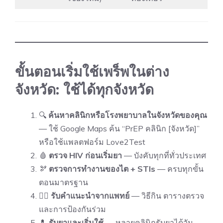
ขั้นตอนเริ่มใช้เพร็พในต่าง
จังหวัด: ใช้ได้ทุกจังหวัด
🔍
ค้นหาคลินิกหรือโรงพยาบาลในจังหวัดของคุณ
— ใช้ Google Maps ค้น “PrEP คลินิก [จังหวัด]”
หรือใช้แพลตฟอร์ม
Love2Test
🩸
ตรวจ HIV ก่อนเริ่มยา
— บังคับทุกที่ทั่วประเทศ
🫘
ตรวจการทำงานของไต + STIs
— ครบทุกขั้น
ตอนมาตรฐาน
👨‍⚕️
รับคำแนะนำจากแพทย์
— วิธีกิน ตารางตรวจ
และการป้องกันร่วม
💊
รับยาและเริ่มใช้
— หลายคลินิกรับยาได้วัน