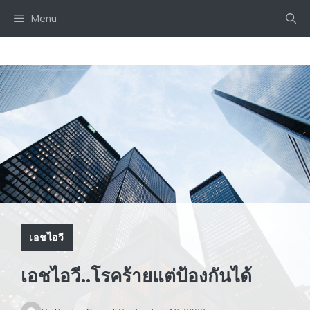
Skip
Menu
to
content
เอชไอวี
เอชไอวี..โรคร้ายแต่ป้องกันได้