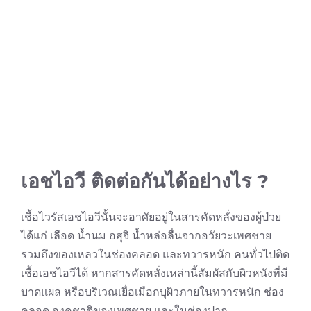
เอชไอวี ติดต่อกันได้อย่างไร ?
เชื้อไวรัสเอชไอวีนั้นจะอาศัยอยู่ในสารคัดหลั่งของผู้ป่วย
ได้แก่ เลือด น้ำนม อสุจิ น้ำหล่อลื่นจากอวัยวะเพศชาย
รวมถึงของเหลวในช่องคลอด และทวารหนัก คนทั่วไปติด
เชื้อเอชไอวีได้ หากสารคัดหลั่งเหล่านี้สัมผัสกับผิวหนังที่มี
บาดแผล หรือบริเวณเยื่อเมือกบุผิวภายในทวารหนัก ช่อง
คลอด องคชาติของเพศชาย และในช่องปาก