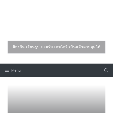
Skip
to
เอดส์ เอชไอวี
content
ป้องกันและรักษาได้
ป้องกัน เรียนรูป ยอมรับ เอชไอวี เป็นแล้วควบคุมได้
Menu