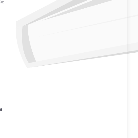
วะ,
อ