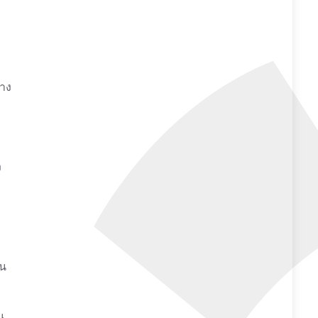
ร
ทาง
ง
าน
น