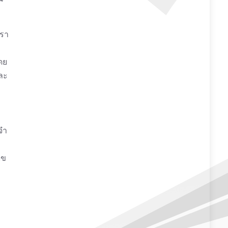
เรา
ดย
ละ
จำ
ไข