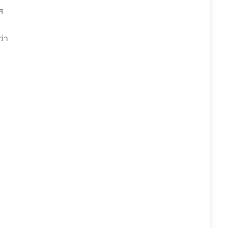
ศ
ว่า